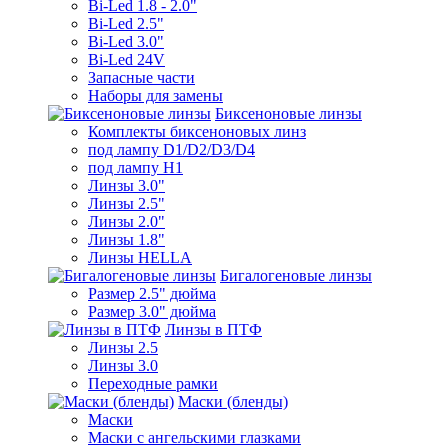
Bi-Led 1.8 - 2.0"
Bi-Led 2.5"
Bi-Led 3.0"
Bi-Led 24V
Запасные части
Наборы для замены
Биксеноновые линзы
Комплекты биксеноновых линз
под лампу D1/D2/D3/D4
под лампу Н1
Линзы 3.0"
Линзы 2.5"
Линзы 2.0"
Линзы 1.8"
Линзы HELLA
Бигалогеновые линзы
Размер 2.5" дюйма
Размер 3.0" дюйма
Линзы в ПТФ
Линзы 2.5
Линзы 3.0
Переходные рамки
Маски (бленды)
Маски
Маски с ангельскими глазками