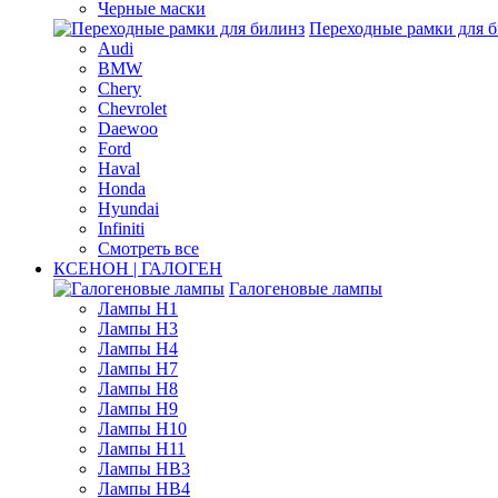
Черные маски
Переходные рамки для 
Audi
BMW
Chery
Chevrolet
Daewoo
Ford
Haval
Honda
Hyundai
Infiniti
Смотреть все
КСЕНОН | ГАЛОГЕН
Галогеновые лампы
Лампы H1
Лампы H3
Лампы H4
Лампы H7
Лампы H8
Лампы H9
Лампы H10
Лампы H11
Лампы HB3
Лампы HB4