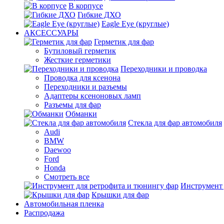
В корпусе
Гибкие ДХО
Eagle Eye (круглые)
АКСЕССУАРЫ
Герметик для фар
Бутиловый герметик
Жесткие герметики
Переходники и проводка
Проводка для ксенона
Переходники и разъемы
Адаптеры ксеноновых ламп
Разъемы для фар
Обманки
Стекла для фар автомобиля
Audi
BMW
Daewoo
Ford
Honda
Смотреть все
Инструмент 
Крышки для фар
Автомобильная пленка
Распродажа