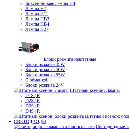
Биксеноновые лампы H4
Лампы H7
Лампы H11
Лампы HB3
Лампы HB4
Лампы H27
Блоки розжига нештатные
Блоки розжига 35W
Блоки розжига 50W
Блоки розжига 55W
С обманкой
Блоки розжига 24V
Штатный ксенон: Лампы
D1S | R
D2S | R
D3S | R
D4S | R
Штатный ксенон: бло
СВЕТОДИОДЫ
Светодиодные л