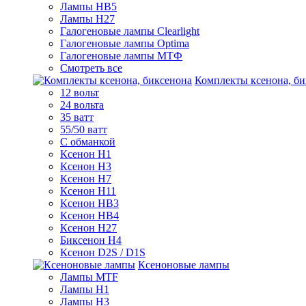
Лампы HB5
Лампы H27
Галогеновые лампы Clearlight
Галогеновые лампы Optima
Галогеновые лампы МТФ
Смотреть все
Комплекты ксенона, би
12 вольт
24 вольта
35 ватт
55/50 ватт
С обманкой
Ксенон H1
Ксенон H3
Ксенон H7
Ксенон H11
Ксенон HB3
Ксенон HB4
Ксенон H27
Биксенон H4
Ксенон D2S / D1S
Ксеноновые лампы
Лампы MTF
Лампы H1
Лампы H3