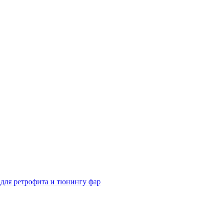
для ретрофита и тюнингу фар