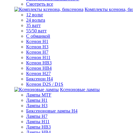
Смотреть все
Комплекты ксенона, би
12 вольт
24 вольта
35 ватт
55/50 ватт
С обманкой
Ксенон H1
Ксенон H3
Ксенон H7
Ксенон H11
Ксенон HB3
Ксенон HB4
Ксенон H27
Биксенон H4
Ксенон D2S / D1S
Ксеноновые лампы
Лампы MTF
Лампы H1
Лампы H3
Биксеноновые лампы H4
Лампы H7
Лампы H11
Лампы HB3
Лампы HB4