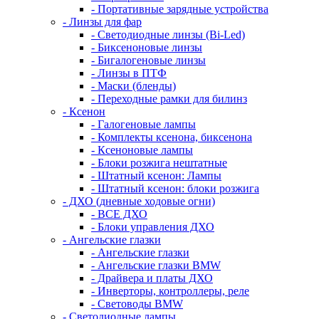
- Портативные зарядные устройства
- Линзы для фар
- Светодиодные линзы (Bi-Led)
- Биксеноновые линзы
- Бигалогеновые линзы
- Линзы в ПТФ
- Маски (бленды)
- Переходные рамки для билинз
- Ксенон
- Галогеновые лампы
- Комплекты ксенона, биксенона
- Ксеноновые лампы
- Блоки розжига нештатные
- Штатный ксенон: Лампы
- Штатный ксенон: блоки розжига
- ДХО (дневные ходовые огни)
- ВСЕ ДХО
- Блоки управления ДХО
- Ангельские глазки
- Ангельские глазки
- Ангельские глазки BMW
- Драйвера и платы ДХО
- Инверторы, контроллеры, реле
- Световоды BMW
- Светодиодные лампы