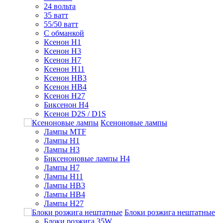
24 вольта
35 ватт
55/50 ватт
С обманкой
Ксенон H1
Ксенон H3
Ксенон H7
Ксенон H11
Ксенон HB3
Ксенон HB4
Ксенон H27
Биксенон H4
Ксенон D2S / D1S
Ксеноновые лампы
Лампы MTF
Лампы H1
Лампы H3
Биксеноновые лампы H4
Лампы H7
Лампы H11
Лампы HB3
Лампы HB4
Лампы H27
Блоки розжига нештатные
Блоки розжига 35W