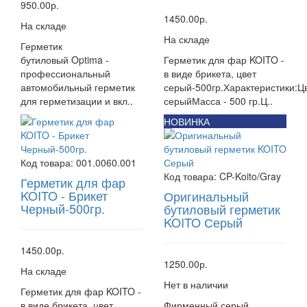
950.00р.
1450.00р.
На складе
На складе
Герметик
бутиловый Optima -
Герметик для фар KOITO -
профессиональный
в виде брикета, цвет
автомобильный герметик
серый-500гр.Характеристики:Ц
для герметизации и вкл..
серыйМасса - 500 гр.Ц..
НОВИНКА
Код товара:
001.0060.001
Код товара:
CP-Koito/Gray
Герметик для фар
KOITO - Брикет
Оригинальный
Черный-500гр.
бутиловый герметик
KOITO Серый
1450.00р.
1250.00р.
На складе
Нет в наличии
Герметик для фар KOITO -
в виде брикета, цвет
Фирменный серый