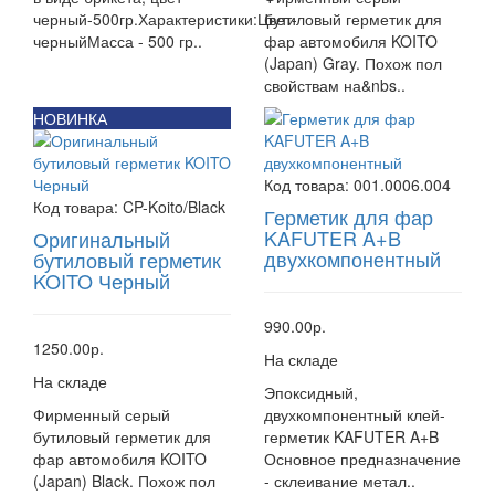
черный-500гр.Характеристики:Цвет-
бутиловый герметик для
черныйМасса - 500 гр..
фар автомобиля KOITO
(Japan) Gray. Похож пол
свойствам на&nbs..
НОВИНКА
Код товара:
001.0006.004
Код товара:
CP-Koito/Black
Герметик для фар
KAFUTER A+B
Оригинальный
двухкомпонентный
бутиловый герметик
KOITO Черный
990.00р.
1250.00р.
На складе
На складе
Эпоксидный,
Фирменный серый
двухкомпонентный клей-
бутиловый герметик для
герметик KAFUTER A+B
фар автомобиля KOITO
Основное предназначение
(Japan) Black. Похож пол
- склеивание метал..