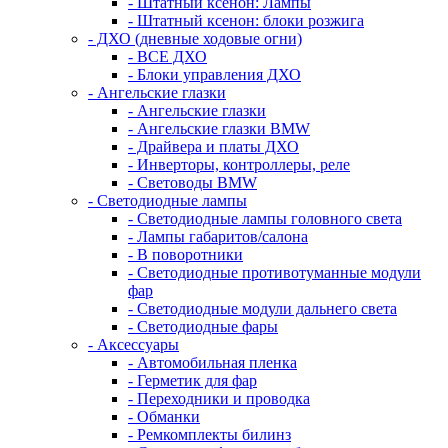
- Штатный ксенон: Лампы
- Штатный ксенон: блоки розжига
- ДХО (дневные ходовые огни)
- ВСЕ ДХО
- Блоки управления ДХО
- Ангельские глазки
- Ангельские глазки
- Ангельские глазки BMW
- Драйвера и платы ДХО
- Инверторы, контроллеры, реле
- Световоды BMW
- Светодиодные лампы
- Светодиодные лампы головного света
- Лампы габаритов/салона
- В поворотники
- Светодиодные противотуманные модули
фар
- Светодиодные модули дальнего света
- Светодиодные фары
- Аксессуары
- Автомобильная пленка
- Герметик для фар
- Переходники и проводка
- Обманки
- Ремкомплекты билинз