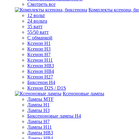
Смотреть все
Комплекты ксенона, би
12 вольт
24 вольта
35 ватт
55/50 ватт
С обманкой
Ксенон H1
Ксенон H3
Ксенон H7
Ксенон H11
Ксенон HB3
Ксенон HB4
Ксенон H27
Биксенон H4
Ксенон D2S / D1S
Ксеноновые лампы
Лампы MTF
Лампы H1
Лампы H3
Биксеноновые лампы H4
Лампы H7
Лампы H11
Лампы HB3
Лампы HB4