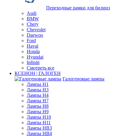
Переходные рамки для билинз
Audi
BMW
Chery
Chevrolet
Daewoo
Ford
Haval
Honda
Hyundai
Infiniti
Смотреть все
КСЕНОН | ГАЛОГЕН
Галогеновые лампы
Лампы H1
Лампы H3
Лампы H4
Лампы H7
Лампы H8
Лампы H9
Лампы H10
Лампы H11
Лампы HB3
Лампы HB4