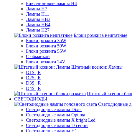
Биксеноновые лампы H4
Лампы H7
Лампы H11
Лампы HB3
Лампы HB4
Лампы H27
Блоки розжига нештатные
Блоки розжига 35W
Блоки розжига 50W
Блоки розжига 55W
С обманкой
Блоки розжига 24V
Штатный ксенон: Лампы
D1S | R
D2S | R
D3S | R
D4S | R
Штатный ксенон: бло
СВЕТОДИОДЫ
Светодиодные л
Светодиодные лампы Dixel
Светодиодные лампы Optima
Светодиодные лампы X bright Led
Светодиодные лампы D серии
Светодиодные лампы H1