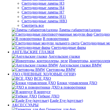
Светодиодные лампы H3
Светодиодные лампы H4
Светодиодные лампы H7
Светодиодные лампы H11
Светодиодные лампы HB3
Смотреть все
Лампы габаритов/салона
Светодио
В поворотники
Светодиодные мо
Светодиодные фары
АНГЕЛЬСКИЕ ГЛАЗКИ
Ангельские глазки
Инверторы, контроллер
Ангельские глазки BMW
Световоды BMW
ДХО (ДНЕВНЫЕ ХОДОВЫЕ ОГНИ)
ВСЕ ДХО
Блоки управления ДХО
ДХО в поворотники
В корпусе
Гибкие ДХО
Eagle Eye (круглые)
АКСЕССУАРЫ
Герметик для фар