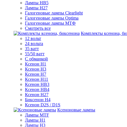
Лампы HB5
Лампы H27
Галогеновые лампы Clearlight
Галогеновые лампы Optima
Галогеновые лампы МТФ
Смотреть все
Комплекты ксенона, би
12 вольт
24 вольта
35 ватт
55/50 ватт
С обманкой
Ксенон H1
Ксенон H3
Ксенон H7
Ксенон H11
Ксенон HB3
Ксенон HB4
Ксенон H27
Биксенон H4
Ксенон D2S / D1S
Ксеноновые лампы
Лампы MTF
Лампы H1
Лампы H3