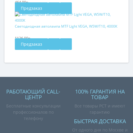
464.00р.
Предзаказ
Светодиодная автолампа MTF Light VEGA, W5W/T10, 4000К
1126.00р.
Предзаказ
РАБОТАЮЩИЙ CALL-
100% ГАРАНТИЯ НА
ЦЕНТР
ТОВАР
Бесплатные консультации
Все товары РСТ и имеют
профессионалов по
гарантию
телефону
БЫСТРАЯ ДОСТАВКА
От одного дня по Москве и