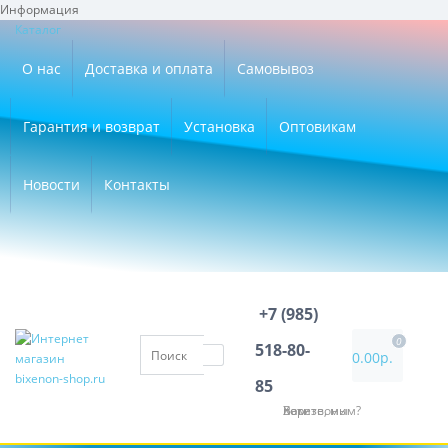
Информация
×
Каталог
О нас
Доставка и оплата
Самовывоз
Гарантия и возврат
Установка
Оптовикам
Новости
Контакты
+7 (985)
0
518-80-
0.00р.
85
Хотите, мы Вам перезвоним?