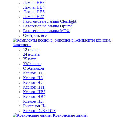
Лампы HB3
Лампы HB4
Лампы HB5
Лампы H27
Галогеновые лампы Clearlight
Галогеновые лампы Optima
Галогеновые лампы МТФ
Смотреть все
Комплекты ксенона,
биксенона
12 вольт
24 вольта
35 ватт
55/50 ватт
С обманкой
Ксенон H1
Ксенон H3
Ксенон H7
Ксенон H11
Ксенон HB3
Ксенон HB4
Ксенон H27
Биксенон H4
Ксенон D2S / D1S
Ксеноновые лампы