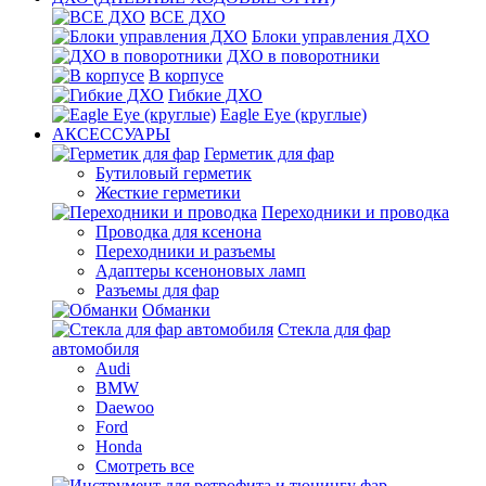
ВСЕ ДХО
Блоки управления ДХО
ДХО в поворотники
В корпусе
Гибкие ДХО
Eagle Eye (круглые)
АКСЕССУАРЫ
Герметик для фар
Бутиловый герметик
Жесткие герметики
Переходники и проводка
Проводка для ксенона
Переходники и разъемы
Адаптеры ксеноновых ламп
Разъемы для фар
Обманки
Стекла для фар
автомобиля
Audi
BMW
Daewoo
Ford
Honda
Смотреть все