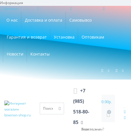
Информация
×
Каталог
О нас
Доставка и оплата
Самовывоз
Гарантия и возврат
Установка
Оптовикам
Новости
Контакты
+7
(985)
0.00р.
518-80-
0
85
Хотите, мы Вам перезвоним?