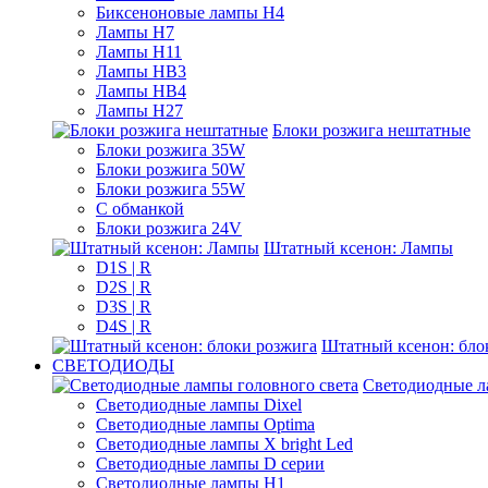
Биксеноновые лампы H4
Лампы H7
Лампы H11
Лампы HB3
Лампы HB4
Лампы H27
Блоки розжига нештатные
Блоки розжига 35W
Блоки розжига 50W
Блоки розжига 55W
С обманкой
Блоки розжига 24V
Штатный ксенон: Лампы
D1S | R
D2S | R
D3S | R
D4S | R
Штатный ксенон: бло
СВЕТОДИОДЫ
Светодиодные л
Светодиодные лампы Dixel
Светодиодные лампы Optima
Светодиодные лампы X bright Led
Светодиодные лампы D серии
Светодиодные лампы H1