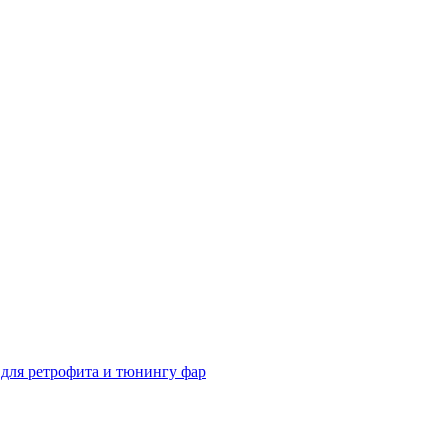
для ретрофита и тюнингу фар