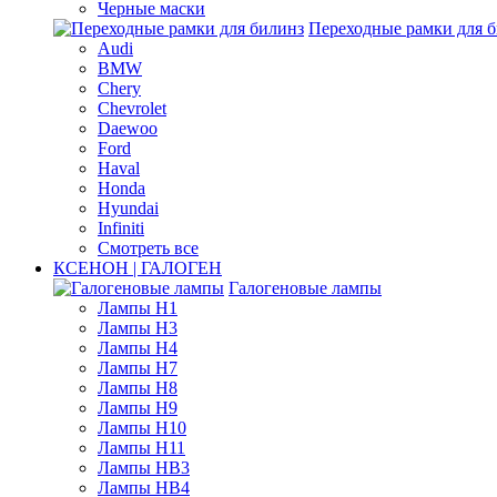
Черные маски
Переходные рамки для 
Audi
BMW
Chery
Chevrolet
Daewoo
Ford
Haval
Honda
Hyundai
Infiniti
Смотреть все
КСЕНОН | ГАЛОГЕН
Галогеновые лампы
Лампы H1
Лампы H3
Лампы H4
Лампы H7
Лампы H8
Лампы H9
Лампы H10
Лампы H11
Лампы HB3
Лампы HB4