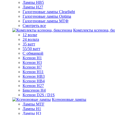
Лампы HB5
Лампы H27
Галогеновые лампы Clearlight
Галогеновые лампы Optima
Галогеновые лампы МТФ
Смотреть все
Комплекты ксенона, би
12 вольт
24 вольта
35 ватт
55/50 ватт
С обманкой
Ксенон H1
Ксенон H3
Ксенон H7
Ксенон H11
Ксенон HB3
Ксенон HB4
Ксенон H27
Биксенон H4
Ксенон D2S / D1S
Ксеноновые лампы
Лампы MTF
Лампы H1
Лампы H3