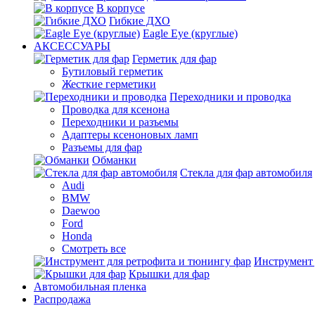
В корпусе
Гибкие ДХО
Eagle Eye (круглые)
АКСЕССУАРЫ
Герметик для фар
Бутиловый герметик
Жесткие герметики
Переходники и проводка
Проводка для ксенона
Переходники и разъемы
Адаптеры ксеноновых ламп
Разъемы для фар
Обманки
Стекла для фар автомобиля
Audi
BMW
Daewoo
Ford
Honda
Смотреть все
Инструмент 
Крышки для фар
Автомобильная пленка
Распродажа