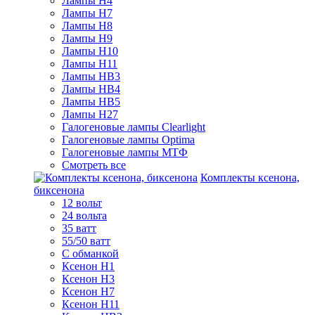
Лампы H4
Лампы H7
Лампы H8
Лампы H9
Лампы H10
Лампы H11
Лампы HB3
Лампы HB4
Лампы HB5
Лампы H27
Галогеновые лампы Clearlight
Галогеновые лампы Optima
Галогеновые лампы МТФ
Смотреть все
Комплекты ксенона,
биксенона
12 вольт
24 вольта
35 ватт
55/50 ватт
С обманкой
Ксенон H1
Ксенон H3
Ксенон H7
Ксенон H11