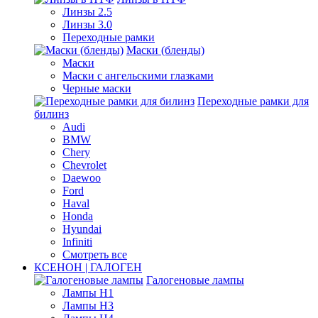
Линзы 2.5
Линзы 3.0
Переходные рамки
Маски (бленды)
Маски
Маски с ангельскими глазками
Черные маски
Переходные рамки для
билинз
Audi
BMW
Chery
Chevrolet
Daewoo
Ford
Haval
Honda
Hyundai
Infiniti
Смотреть все
КСЕНОН | ГАЛОГЕН
Галогеновые лампы
Лампы H1
Лампы H3