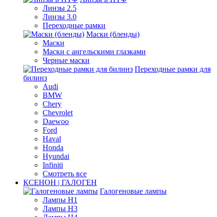
Линзы 2.5
Линзы 3.0
Переходные рамки
Маски (бленды)
Маски
Маски с ангельскими глазками
Черные маски
Переходные рамки для
билинз
Audi
BMW
Chery
Chevrolet
Daewoo
Ford
Haval
Honda
Hyundai
Infiniti
Смотреть все
КСЕНОН | ГАЛОГЕН
Галогеновые лампы
Лампы H1
Лампы H3