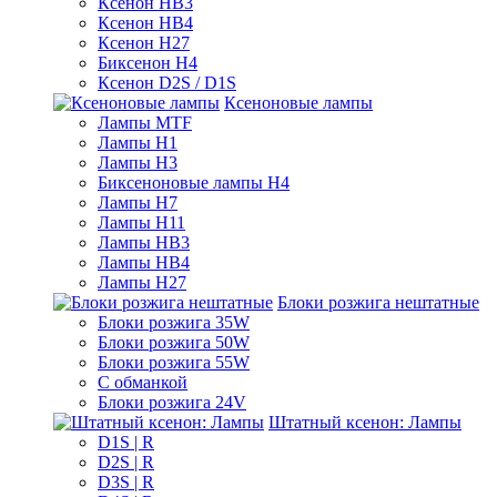
Ксенон HB3
Ксенон HB4
Ксенон H27
Биксенон H4
Ксенон D2S / D1S
Ксеноновые лампы
Лампы MTF
Лампы H1
Лампы H3
Биксеноновые лампы H4
Лампы H7
Лампы H11
Лампы HB3
Лампы HB4
Лампы H27
Блоки розжига нештатные
Блоки розжига 35W
Блоки розжига 50W
Блоки розжига 55W
С обманкой
Блоки розжига 24V
Штатный ксенон: Лампы
D1S | R
D2S | R
D3S | R