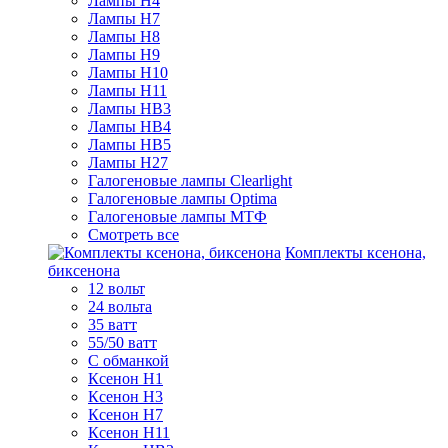
Лампы H4
Лампы H7
Лампы H8
Лампы H9
Лампы H10
Лампы H11
Лампы HB3
Лампы HB4
Лампы HB5
Лампы H27
Галогеновые лампы Clearlight
Галогеновые лампы Optima
Галогеновые лампы МТФ
Смотреть все
Комплекты ксенона,
биксенона
12 вольт
24 вольта
35 ватт
55/50 ватт
С обманкой
Ксенон H1
Ксенон H3
Ксенон H7
Ксенон H11