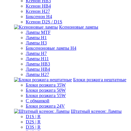
Ксенон HB3
Ксенон HB4
Ксенон H27
Биксенон H4
Ксенон D2S / D1S
Ксеноновые лампы
Лампы MTF
Лампы H1
Лампы H3
Биксеноновые лампы H4
Лампы H7
Лампы H11
Лампы HB3
Лампы HB4
Лампы H27
Блоки розжига нештатные
Блоки розжига 35W
Блоки розжига 50W
Блоки розжига 55W
С обманкой
Блоки розжига 24V
Штатный ксенон: Лампы
D1S | R
D2S | R
D3S | R