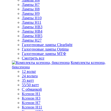
Лампы H4
Лампы H7
Лампы H8
Лампы H9
Лампы H10
Лампы H11
Лампы HB3
Лампы HB4
Лампы HB5
Лампы H27
Галогеновые лампы Clearlight
Галогеновые лампы Optima
Галогеновые лампы МТФ
Смотреть все
Комплекты ксенона,
биксенона
12 вольт
24 вольта
35 ватт
55/50 ватт
С обманкой
Ксенон H1
Ксенон H3
Ксенон H7
Ксенон H11