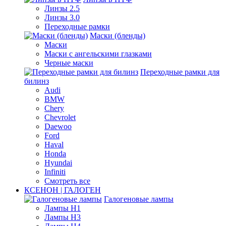
Линзы 2.5
Линзы 3.0
Переходные рамки
Маски (бленды)
Маски
Маски с ангельскими глазками
Черные маски
Переходные рамки для
билинз
Audi
BMW
Chery
Chevrolet
Daewoo
Ford
Haval
Honda
Hyundai
Infiniti
Смотреть все
КСЕНОН | ГАЛОГЕН
Галогеновые лампы
Лампы H1
Лампы H3