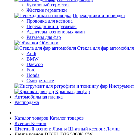
Бутиловый герметик
Жесткие герметики
Переходники и проводка
Проводка для ксенона
Переходники и разъемы
Адаптеры ксеноновых ламп
Разъемы для фар
Обманки
Стекла для фар автомобиля
Audi
BMW
Daewoo
Ford
Honda
Смотреть все
Инструмент 
Крышки для фар
Автомобильная пленка
Распродажа
Каталог товаров
Каталог товаров
Ксенон
Ксенон
Штатный ксенон: Лампы
Штатный ксенон: Лампы
Лампа ксенон DIXEL D3S 5000K CW