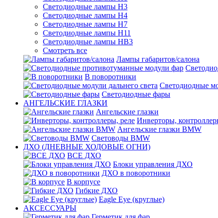
Светодиодные лампы H3
Светодиодные лампы H4
Светодиодные лампы H7
Светодиодные лампы H11
Светодиодные лампы HB3
Смотреть все
Лампы габаритов/салона
Светодио
В поворотники
Светодиодные мо
Светодиодные фары
АНГЕЛЬСКИЕ ГЛАЗКИ
Ангельские глазки
Инверторы, контроллер
Ангельские глазки BMW
Световоды BMW
ДХО (ДНЕВНЫЕ ХОДОВЫЕ ОГНИ)
ВСЕ ДХО
Блоки управления ДХО
ДХО в поворотники
В корпусе
Гибкие ДХО
Eagle Eye (круглые)
АКСЕССУАРЫ
Герметик для фар