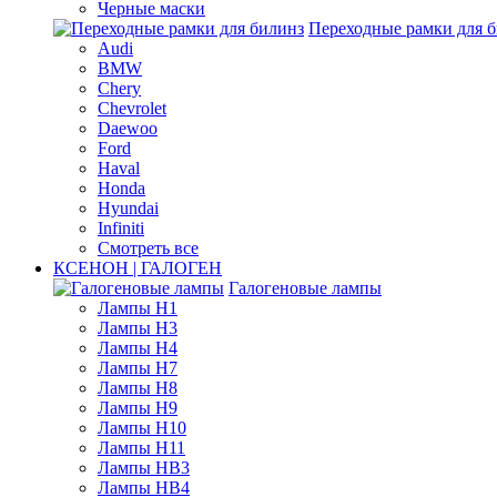
Черные маски
Переходные рамки для 
Audi
BMW
Chery
Chevrolet
Daewoo
Ford
Haval
Honda
Hyundai
Infiniti
Смотреть все
КСЕНОН | ГАЛОГЕН
Галогеновые лампы
Лампы H1
Лампы H3
Лампы H4
Лампы H7
Лампы H8
Лампы H9
Лампы H10
Лампы H11
Лампы HB3
Лампы HB4