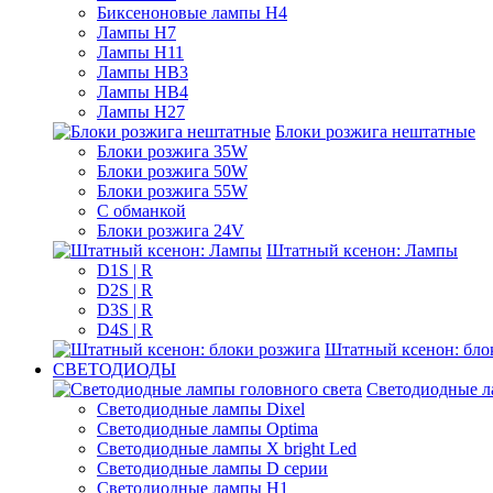
Биксеноновые лампы H4
Лампы H7
Лампы H11
Лампы HB3
Лампы HB4
Лампы H27
Блоки розжига нештатные
Блоки розжига 35W
Блоки розжига 50W
Блоки розжига 55W
С обманкой
Блоки розжига 24V
Штатный ксенон: Лампы
D1S | R
D2S | R
D3S | R
D4S | R
Штатный ксенон: бло
СВЕТОДИОДЫ
Светодиодные л
Светодиодные лампы Dixel
Светодиодные лампы Optima
Светодиодные лампы X bright Led
Светодиодные лампы D серии
Светодиодные лампы H1