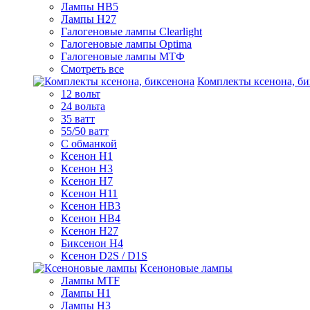
Лампы HB5
Лампы H27
Галогеновые лампы Clearlight
Галогеновые лампы Optima
Галогеновые лампы МТФ
Смотреть все
Комплекты ксенона, би
12 вольт
24 вольта
35 ватт
55/50 ватт
С обманкой
Ксенон H1
Ксенон H3
Ксенон H7
Ксенон H11
Ксенон HB3
Ксенон HB4
Ксенон H27
Биксенон H4
Ксенон D2S / D1S
Ксеноновые лампы
Лампы MTF
Лампы H1
Лампы H3