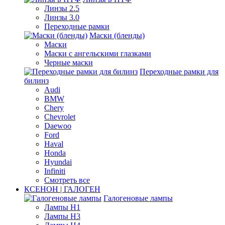
Линзы 2.5
Линзы 3.0
Переходные рамки
Маски (бленды)
Маски
Маски с ангельскими глазками
Черные маски
Переходные рамки для
билинз
Audi
BMW
Chery
Chevrolet
Daewoo
Ford
Haval
Honda
Hyundai
Infiniti
Смотреть все
КСЕНОН | ГАЛОГЕН
Галогеновые лампы
Лампы H1
Лампы H3