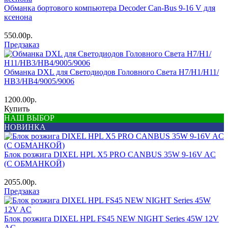
Обманка бортового компьютера Decoder Can-Bus 9-16 V для
ксенона
550.00р.
Предзаказ
Обманка DXL для Светодиодов Головного Света H7/Н1/Н11/
НВ3/HB4/9005/9006
1200.00р.
Купить
НАШ ВЫБОР
НОВИНКА
Блок розжига DIXEL HPL Х5 PRO CANBUS 35W 9-16V AC
(С ОБМАНКОЙ)
2055.00р.
Предзаказ
Блок розжига DIXEL HPL FS45 NEW NIGHT Series 45W 12V
AС