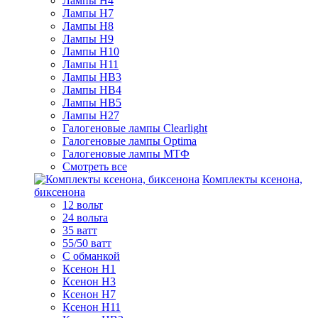
Лампы H4
Лампы H7
Лампы H8
Лампы H9
Лампы H10
Лампы H11
Лампы HB3
Лампы HB4
Лампы HB5
Лампы H27
Галогеновые лампы Clearlight
Галогеновые лампы Optima
Галогеновые лампы МТФ
Смотреть все
Комплекты ксенона,
биксенона
12 вольт
24 вольта
35 ватт
55/50 ватт
С обманкой
Ксенон H1
Ксенон H3
Ксенон H7
Ксенон H11