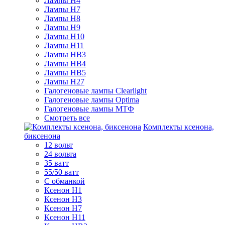
Лампы H4
Лампы H7
Лампы H8
Лампы H9
Лампы H10
Лампы H11
Лампы HB3
Лампы HB4
Лампы HB5
Лампы H27
Галогеновые лампы Clearlight
Галогеновые лампы Optima
Галогеновые лампы МТФ
Смотреть все
Комплекты ксенона,
биксенона
12 вольт
24 вольта
35 ватт
55/50 ватт
С обманкой
Ксенон H1
Ксенон H3
Ксенон H7
Ксенон H11