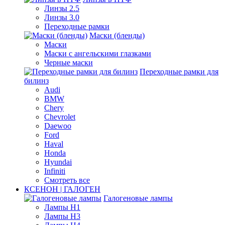
Линзы 2.5
Линзы 3.0
Переходные рамки
Маски (бленды)
Маски
Маски с ангельскими глазками
Черные маски
Переходные рамки для
билинз
Audi
BMW
Chery
Chevrolet
Daewoo
Ford
Haval
Honda
Hyundai
Infiniti
Смотреть все
КСЕНОН | ГАЛОГЕН
Галогеновые лампы
Лампы H1
Лампы H3