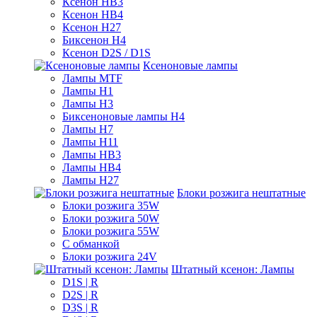
Ксенон HB3
Ксенон HB4
Ксенон H27
Биксенон H4
Ксенон D2S / D1S
Ксеноновые лампы
Лампы MTF
Лампы H1
Лампы H3
Биксеноновые лампы H4
Лампы H7
Лампы H11
Лампы HB3
Лампы HB4
Лампы H27
Блоки розжига нештатные
Блоки розжига 35W
Блоки розжига 50W
Блоки розжига 55W
С обманкой
Блоки розжига 24V
Штатный ксенон: Лампы
D1S | R
D2S | R
D3S | R